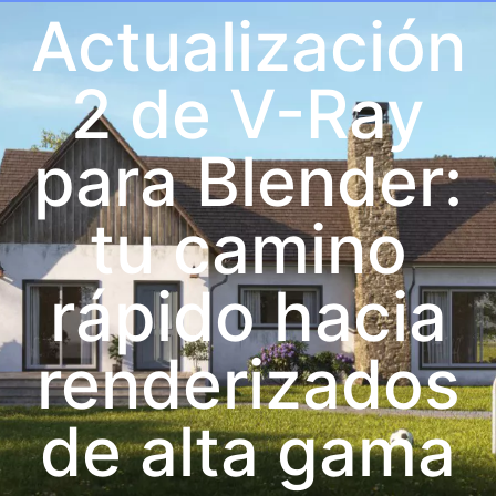
Actualización
2 de V-Ray
para Blender:
tu camino
rápido hacia
renderizados
de alta gama